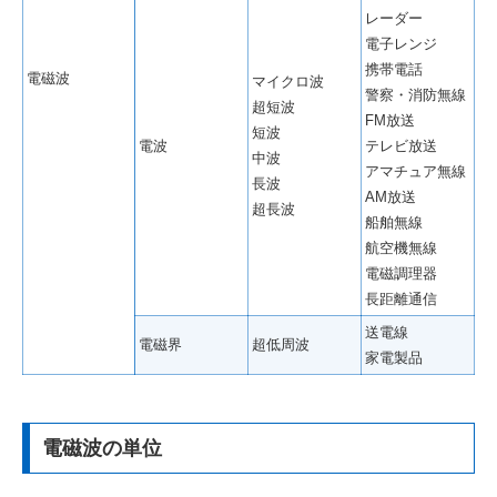
レーダー
電子レンジ
携帯電話
電磁波
マイクロ波
警察・消防無線
超短波
FM放送
短波
電波
テレビ放送
中波
アマチュア無線
長波
AM放送
超長波
船舶無線
航空機無線
電磁調理器
長距離通信
送電線
電磁界
超低周波
家電製品
電磁波の単位