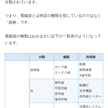
分類されています。
つまり、電磁波とは特定の種類を指しているのではなく
「総称」です。
電磁波の種類はおおまかに以下の一覧表のようになって
います。
分類
種類
利用例
医療
ガンマ線
放射線
材料検査
エックス線
X線写真
紫外線
殺菌灯
可視光線
光
光学機器
赤外線
赤外線ヒーター
遠赤外線
光通信システム